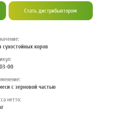
Стать дистрибьютором
начение:
 сухостойных коров
икул:
03-00
менение:
меси с зерновой частью
са нетто:
кг