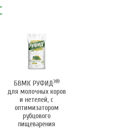
С
Э®
БВМК РУФИД
для молочных коров
и нетелей, с
оптимизатором
рубцового
пищеварения