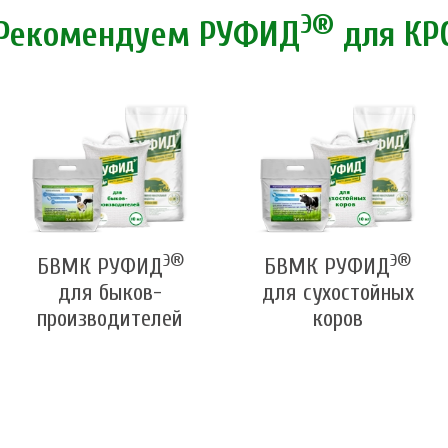
Э®
Рекомендуем РУФИД
для КР
Э®
Э®
БВМК РУФИД
БВМК РУФИД
для быков-
для сухостойных
производителей
коров