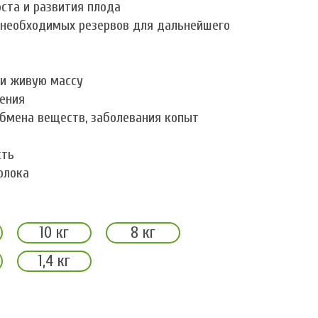
ста и развития плода
 необходимых резервов для дальнейшего
ии живую массу
ения
бмена веществ, заболевания копыт
сть
олока
10 кг
8 кг
1,4 кг