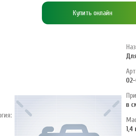
Купить онлайн
Наз
Для
Арт
02-
При
в с
ргия:
Мас
1,4 