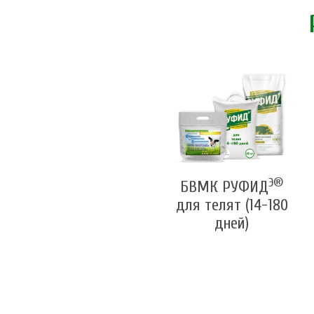
Э®
БВМК РУФИД
для телят (14-180
дней)