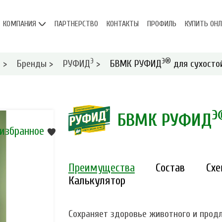
КОМПАНИЯ
ПАРТНЕРСТВО
КОНТАКТЫ
ПРОФИЛЬ
КУПИТЬ ОН
Э
Э®
я
>
Бренды
>
РУФИД
>
БВМК РУФИД
для сухосто
Э
БВМК РУФИД
 избранное
Преимущества
Состав
Сх
Калькулятор
Сохраняет здоровье животного и прод