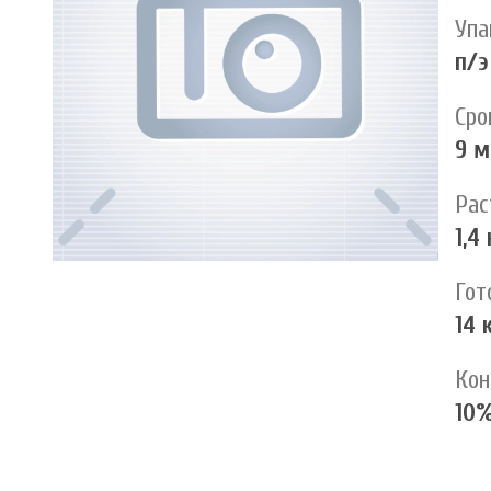
Упа
п/э
Сро
9 м
Рас
1,4 
Гот
14 
Кон
10