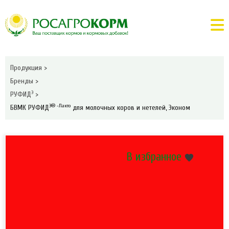
Продукция
>
Бренды
>
Э
РУФИД
>
Э® -Лакто
БВМК РУФИД
для молочных коров и нетелей, Эконом
В избранное