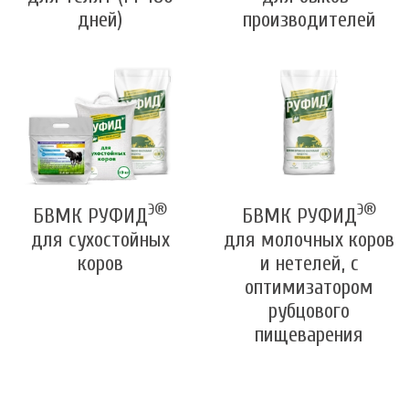
дней)
производителей
Э®
Э®
БВМК РУФИД
БВМК РУФИД
для сухостойных
для молочных коров
коров
и нетелей, с
оптимизатором
рубцового
пищеварения