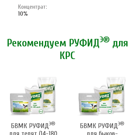
Концентрат:
10%
Э®
Рекомендуем РУФИД
для
КРС
Э®
Э®
БВМК РУФИД
БВМК РУФИД
для телят (14-180
для быков-