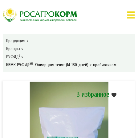
Продукция
>
Бренды
>
Э
РУФИД
>
Э®
БВМК РУФИД
-Юниор для телят (14-180 дней), с пробиотиком
В избранное