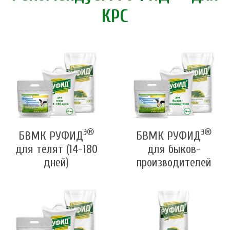
КРС
Э®
Э®
БВМК РУФИД
БВМК РУФИД
для телят (14-180
для быков-
дней)
производителей