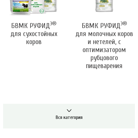
Э®
Э®
БВМК РУФИД
БВМК РУФИД
для сухостойных
для молочных коров
коров
и нетелей, с
оптимизатором
рубцового
пищеварения
Вся категория