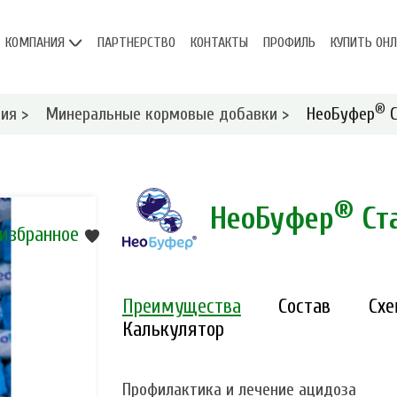
КОМПАНИЯ
ПАРТНЕРСТВО
КОНТАКТЫ
ПРОФИЛЬ
КУПИТЬ ОН
®
ция
>
Минеральные кормовые добавки
>
НеоБуфер
С
®
НеоБуфер
Ст
 избранное
Преимущества
Состав
Сх
Калькулятор
Профилактика и лечение ацидоза