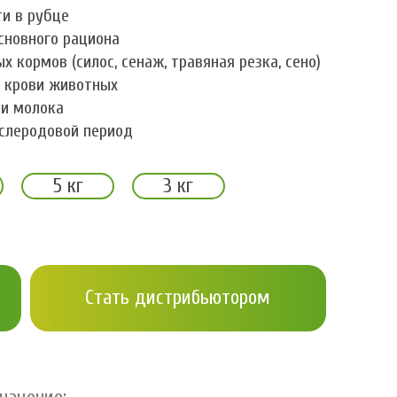
и в рубце
сновного рациона
 кормов (силос, сенаж, травяная резка, сено)
 крови животных
ти молока
ослеродовой период
5 кг
3 кг
Стать дистрибьютором