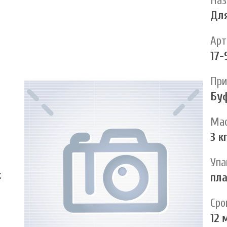
Наз
Для
Арт
17-
При
Бу
Мас
3 к
Упа
:
пла
Сро
12 