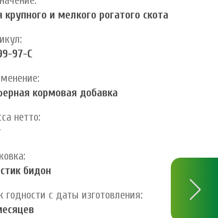
начение:
 крупного и мелкого рогатого скота
икул:
99-97-С
менение:
ферная кормовая добавка
са нетто:
г
ковка:
стик бидон
к годности с даты изготовления:
месяцев