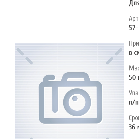
Для
Арт
57-
При
в с
Мас
50 
Упа
п/
Сро
36 