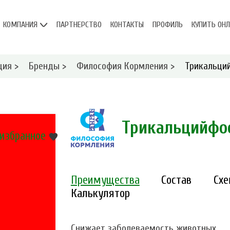
КОМПАНИЯ
ПАРТНЕРСТВО
КОНТАКТЫ
ПРОФИЛЬ
КУПИТЬ ОН
ция
>
Бренды
>
Философия Кормления
>
Трикальци
Трикальцийфо
 избранное
Преимущества
Состав
Сх
Калькулятор
Снижает заболеваемость животных